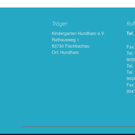
navigation
Träger:
Ru
Kindergarten Hundham e.V.
Tel.
Rathausweg 1
83730 Fischbachau
Fax.
Ort: Hundham
Tel.
905
Tel.
Tel.
902
Fax.
904