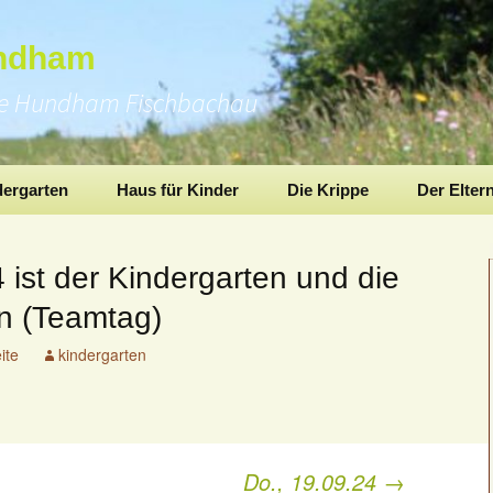
undham
pe Hundham Fischbachau
dergarten
Haus für Kinder
Die Krippe
Der Elter
ist der Kindergarten und die
n (Teamtag)
ite
kindergarten
Do., 19.09.24
→