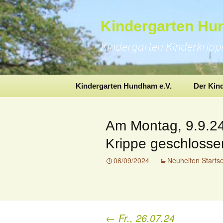
Kindergarten H
Kindergarten Kinderkrip
Skip
Kindergarten Hundham e.V.
Der Kin
to
content
Am Montag, 9.9.24 
Krippe geschlosse
06/09/2024
Neuheiten Startse
←
Fr., 26.07.24
Post