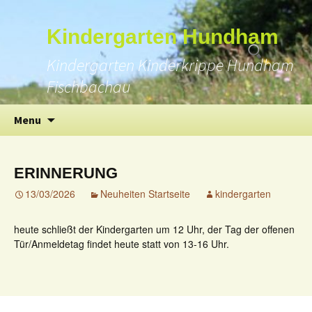
Suchen
Kindergarten Hundham
nach:
Kindergarten Kinderkrippe Hundham
Fischbachau
Skip
Menu
to
content
ERINNERUNG
13/03/2026
Neuheiten Startseite
kindergarten
heute schließt der Kindergarten um 12 Uhr, der Tag der offenen
Tür/Anmeldetag findet heute statt von 13-16 Uhr.