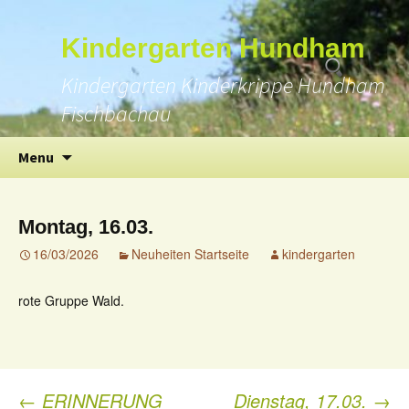
Suchen
Kindergarten Hundham
nach:
Kindergarten Kinderkrippe Hundham
Fischbachau
Skip
Menu
to
content
Montag, 16.03.
16/03/2026
Neuheiten Startseite
kindergarten
rote Gruppe Wald.
←
ERINNERUNG
Dienstag, 17.03.
→
Post