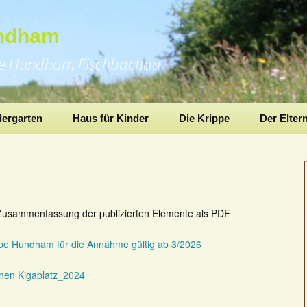
undham
pe Hundham Fischbachau
dergarten
Haus für Kinder
Die Krippe
Der Elter
e Zusammenfassung der publizierten Elemente als PDF
ppe Hundham für die Annahme gültig ab 3/2026
inen Kigaplatz_2024