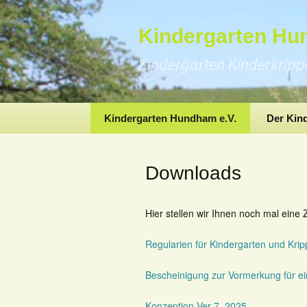
Kindergarten H
Kindergarten Kinderkrip
Skip
Kindergarten Hundham e.V.
Der Kin
to
content
Downloads
Hier stellen wir Ihnen noch mal ein
Regularien für Kindergarten und Kri
Bescheinigung zur Vormerkung für e
Konzeption Ver 7_2025