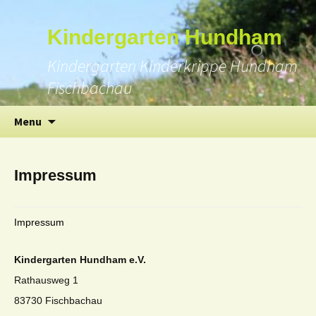
Suchen
Kindergarten Hundham
nach:
Kindergarten Kinderkrippe Hundham
Fischbachau
Skip
Menu
to
content
Impressum
Impressum
Kindergarten Hundham e.V.
Rathausweg 1
83730 Fischbachau