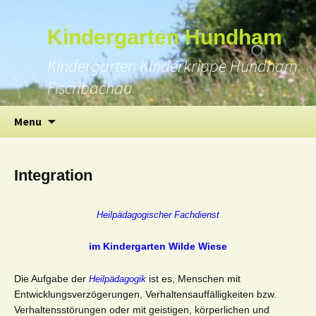
Suchen
Kindergarten Hundham
nach:
Kindergarten Kinderkrippe Hundham
Fischbachau
Skip
Menu
to
content
Integration
Heilpädagogischer Fachdienst
im Kindergarten Wilde Wiese
Die Aufgabe der
ist es, Menschen mit
Heilpädagogik
Entwicklungsverzögerungen, Verhaltensauffälligkeiten bzw.
Verhaltensstörungen oder mit geistigen, körperlichen und