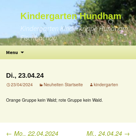
Suchen
Kindergarten Hundham
nach:
Kindergarten Kinderkrippe Hundham
Fischbachau
Skip
Menu
to
content
Di., 23.04.24
23/04/2024
Neuheiten Startseite
kindergarten
Orange Gruppe kein Wald; rote Gruppe kein Wald.
←
Mo., 22.04.2024
Mi., 24.04.24
→
Post