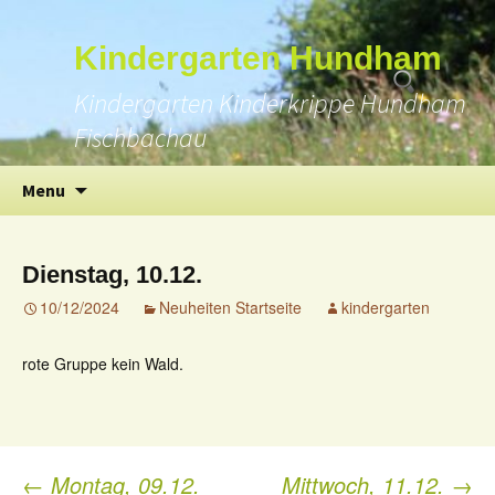
Suchen
Kindergarten Hundham
nach:
Kindergarten Kinderkrippe Hundham
Fischbachau
Skip
Menu
to
content
Dienstag, 10.12.
10/12/2024
Neuheiten Startseite
kindergarten
rote Gruppe kein Wald.
←
Montag, 09.12.
Mittwoch, 11.12.
→
Post