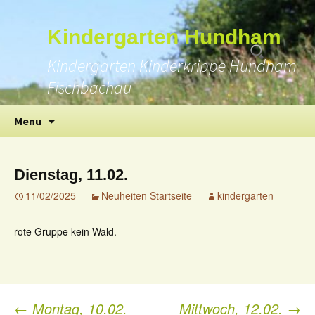
Suchen
Kindergarten Hundham
nach:
Kindergarten Kinderkrippe Hundham
Fischbachau
Skip
Menu
to
content
Dienstag, 11.02.
11/02/2025
Neuheiten Startseite
kindergarten
rote Gruppe kein Wald.
←
Montag, 10.02.
Mittwoch, 12.02.
→
Post