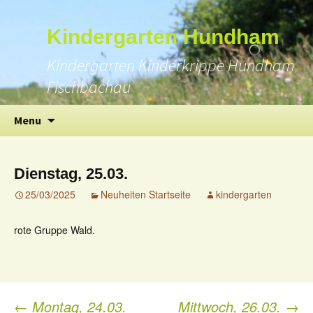
Suchen
Kindergarten Hundham
nach:
Kindergarten Kinderkrippe Hundham
Fischbachau
Skip
Menu
to
content
Dienstag, 25.03.
25/03/2025
Neuheiten Startseite
kindergarten
rote Gruppe Wald.
←
Montag, 24.03.
Mittwoch, 26.03.
→
Post