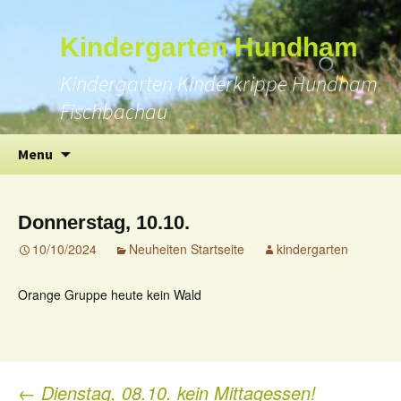
Suchen
Kindergarten Hundham
nach:
Kindergarten Kinderkrippe Hundham
Fischbachau
Skip
Menu
to
content
Donnerstag, 10.10.
10/10/2024
Neuheiten Startseite
kindergarten
Orange Gruppe heute kein Wald
←
Dienstag, 08.10. kein Mittagessen!
Post