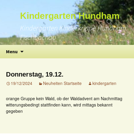
Suchen
Kindergarten Hundham
nach:
Kindergarten Kinderkrippe Hundham
Fischbachau
Skip
Menu
to
content
Donnerstag, 19.12.
19/12/2024
Neuheiten Startseite
kindergarten
orange Gruppe kein Wald, ob der Waldadvent am Nachmittag
witterungsbedingt stattfinden kann, wird mittags bekannt
gegeben