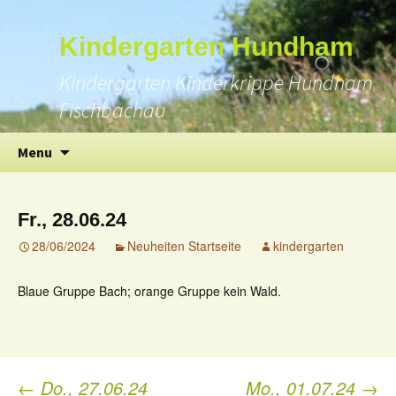
Suchen
Kindergarten Hundham
nach:
Kindergarten Kinderkrippe Hundham
Fischbachau
Skip
Menu
to
content
Fr., 28.06.24
28/06/2024
Neuheiten Startseite
kindergarten
Blaue Gruppe Bach; orange Gruppe kein Wald.
←
Do., 27.06.24
Mo., 01.07.24
→
Post