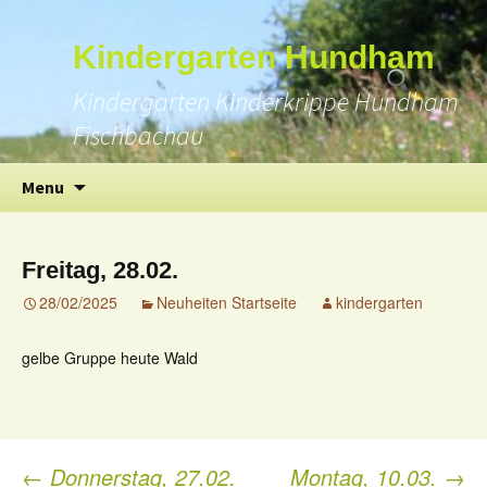
Suchen
Kindergarten Hundham
nach:
Kindergarten Kinderkrippe Hundham
Fischbachau
Skip
Menu
to
content
Freitag, 28.02.
28/02/2025
Neuheiten Startseite
kindergarten
gelbe Gruppe heute Wald
←
Donnerstag, 27.02.
Montag, 10.03.
→
Post