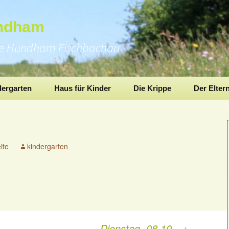
undham
pe Hundham Fischbachau
dergarten
Haus für Kinder
Die Krippe
Der Elter
ite
kindergarten
Dienstag, 08.10.
→