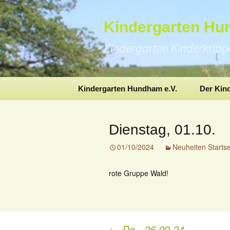
Kindergarten H
Kindergarten Kinderkrip
Skip
Kindergarten Hundham e.V.
Der Kin
to
content
Dienstag, 01.10.
01/10/2024
Neuheiten Startse
rote Gruppe Wald!
←
Do., 26.09.24