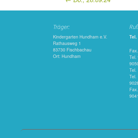
Post
navigation
Träger:
Ru
Kindergarten Hundham e.V.
Tel.
Rathausweg 1
83730 Fischbachau
Fax.
Ort: Hundham
Tel.
905
Tel.
Tel.
902
Fax.
904