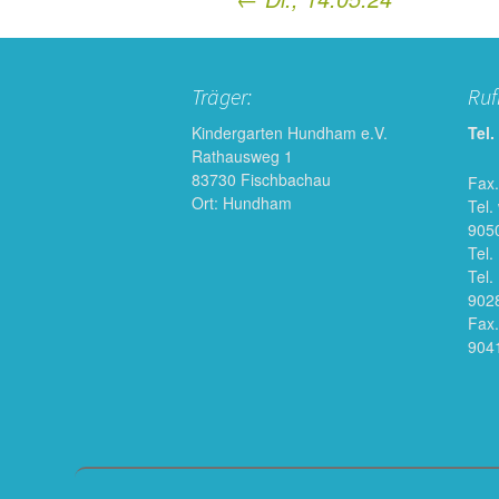
Post
navigation
Träger:
Ru
Kindergarten Hundham e.V.
Tel.
Rathausweg 1
83730 Fischbachau
Fax.
Ort: Hundham
Tel.
905
Tel.
Tel.
902
Fax.
904