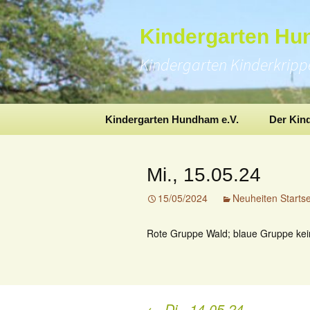
Kindergarten H
Kindergarten Kinderkrip
Skip
Kindergarten Hundham e.V.
Der Kin
to
content
Mi., 15.05.24
15/05/2024
Neuheiten Startse
Rote Gruppe Wald; blaue Gruppe ke
←
Di., 14.05.24