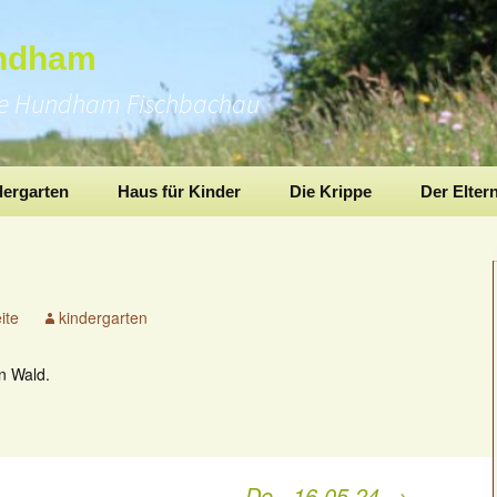
undham
pe Hundham Fischbachau
dergarten
Haus für Kinder
Die Krippe
Der Elter
ite
kindergarten
in Wald.
Do., 16.05.24
→