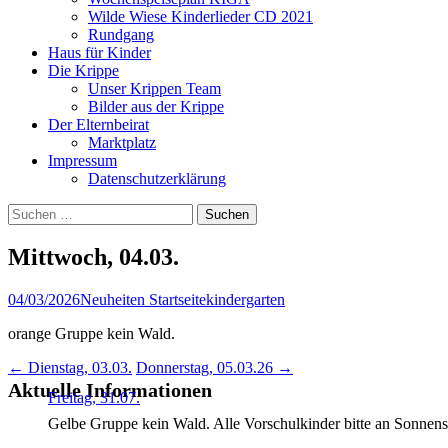
Wilde Wiese Kinderlieder CD 2021
Rundgang
Haus für Kinder
Die Krippe
Unser Krippen Team
Bilder aus der Krippe
Der Elternbeirat
Marktplatz
Impressum
Datenschutzerklärung
Suchen
nach:
Mittwoch, 04.03.
04/03/2026
Neuheiten Startseite
kindergarten
orange Gruppe kein Wald.
Post
←
Dienstag, 03.03.
Donnerstag, 05.03.26
→
Aktuelle Informationen
navigation
Freitag, 31.07.
Gelbe Gruppe kein Wald. Alle Vorschulkinder bitte an Sonnen