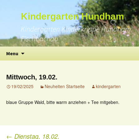
Suchen
Kindergarten Hundham
nach:
Kindergarten Kinderkrippe Hundham
Fischbachau
Skip
Menu
to
content
Mittwoch, 19.02.
19/02/2025
Neuheiten Startseite
kindergarten
blaue Gruppe Wald, bitte warm anziehen + Tee mitgeben.
←
Dienstag, 18.02.
Post