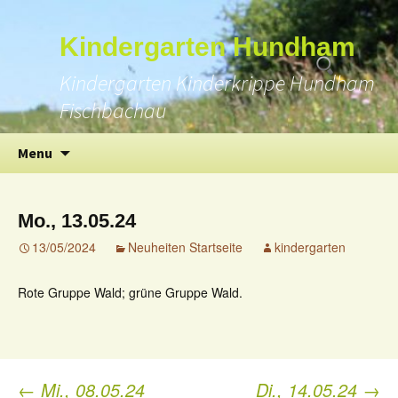
Suchen
Kindergarten Hundham
nach:
Kindergarten Kinderkrippe Hundham
Fischbachau
Skip
Menu
to
content
Mo., 13.05.24
13/05/2024
Neuheiten Startseite
kindergarten
Rote Gruppe Wald; grüne Gruppe Wald.
←
Mi., 08.05.24
Di., 14.05.24
→
Post