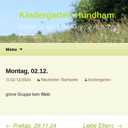
Suchen
Kindergarten Hundham
nach:
Kindergarten Kinderkrippe Hundham
Fischbachau
Skip
Menu
to
content
Montag, 02.12.
02/12/2024
Neuheiten Startseite
kindergarten
grüne Gruppe kein Wald.
←
Freitag, 29.11.24
Liebe Eltern,
→
Post