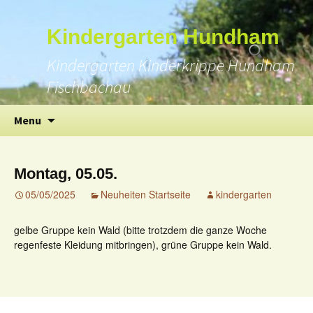
Suchen
Kindergarten Hundham
nach:
Kindergarten Kinderkrippe Hundham
Fischbachau
Skip
Menu
to
content
Montag, 05.05.
05/05/2025
Neuheiten Startseite
kindergarten
gelbe Gruppe kein Wald (bitte trotzdem die ganze Woche
regenfeste Kleidung mitbringen), grüne Gruppe kein Wald.