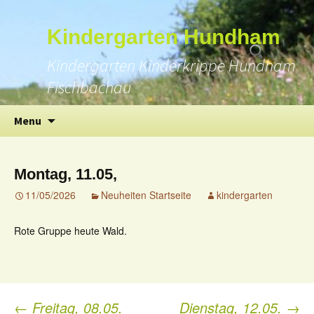
Suchen
Kindergarten Hundham
nach:
Kindergarten Kinderkrippe Hundham
Fischbachau
Skip
Menu
to
content
Montag, 11.05,
11/05/2026
Neuheiten Startseite
kindergarten
Rote Gruppe heute Wald.
←
Freitag, 08.05.
Dienstag, 12.05.
→
Post