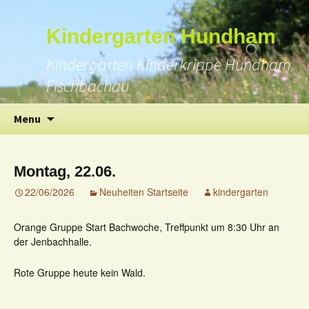
Suchen
Kindergarten Hundham
nach:
Kindergarten Kinderkrippe Hundham
Fischbachau
Skip
Menu
to
content
Montag, 22.06.
22/06/2026
Neuheiten Startseite
kindergarten
Orange Gruppe Start Bachwoche, Treffpunkt um 8:30 Uhr an
der Jenbachhalle.
Rote Gruppe heute kein Wald.