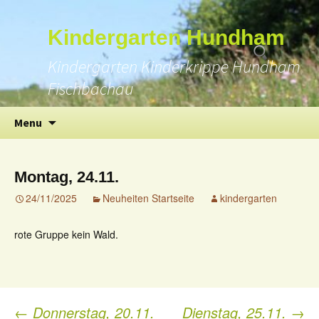
Suchen
Kindergarten Hundham
nach:
Kindergarten Kinderkrippe Hundham
Fischbachau
Skip
Menu
to
content
Montag, 24.11.
24/11/2025
Neuheiten Startseite
kindergarten
rote Gruppe kein Wald.
←
Donnerstag, 20.11.
Dienstag, 25.11.
→
Post