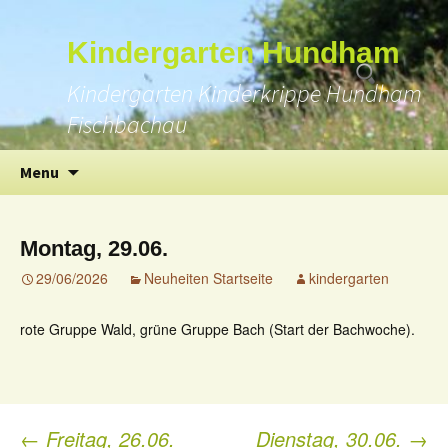
Suchen
Kindergarten Hundham
nach:
Kindergarten Kinderkrippe Hundham
Fischbachau
Skip
Menu
to
content
Montag, 29.06.
29/06/2026
Neuheiten Startseite
kindergarten
rote Gruppe Wald, grüne Gruppe Bach (Start der Bachwoche).
←
Freitag, 26.06.
Dienstag, 30.06.
→
Post