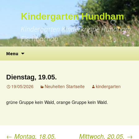
Suchen
Kindergarten Hundham
nach:
Kindergarten Kinderkrippe Hundham
Fischbachau
Skip
Menu
to
content
Dienstag, 19.05.
19/05/2026
Neuheiten Startseite
kindergarten
grüne Gruppe kein Wald, orange Gruppe kein Wald.
←
Montag, 18.05.
Mittwoch, 20.05.
→
Post