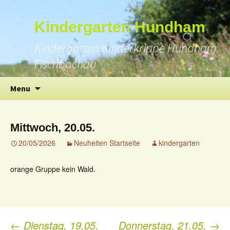
Suchen
Kindergarten Hundham
nach:
Kindergarten Kinderkrippe Hundham
Fischbachau
Skip
Menu
to
content
Mittwoch, 20.05.
20/05/2026
Neuheiten Startseite
kindergarten
orange Gruppe kein Wald.
←
Dienstag, 19.05.
Donnerstag, 21.05.
→
Post